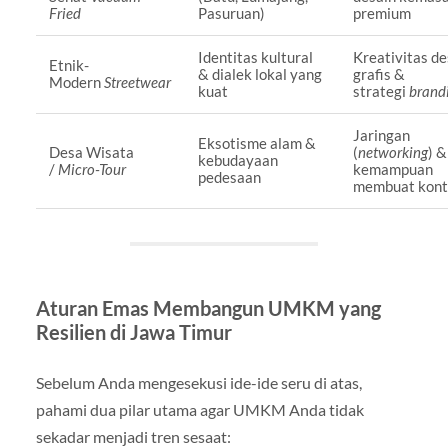
Fried
Pasuruan)
premium
Identitas kultural
Kreativitas de
Etnik-
& dialek lokal yang
grafis &
Modern
Streetwear
kuat
strategi
brand
Jaringan
Eksotisme alam &
Desa Wisata
(
networking
) &
kebudayaan
/
Micro-Tour
kemampuan
pedesaan
membuat kon
Aturan Emas Membangun UMKM yang
Resilien di Jawa Timur
Sebelum Anda mengesekusi ide-ide seru di atas,
pahami dua pilar utama agar UMKM Anda tidak
sekadar menjadi tren sesaat: