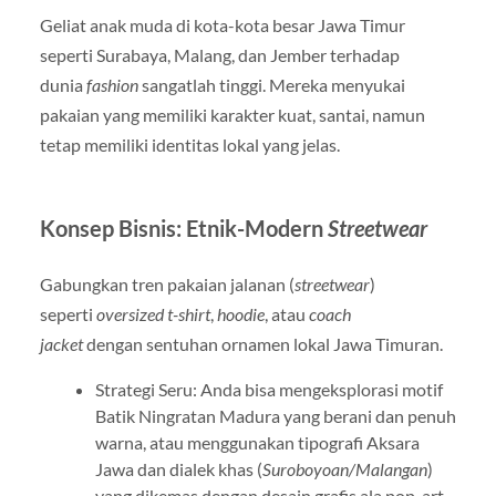
Geliat anak muda di kota-kota besar Jawa Timur
seperti Surabaya, Malang, dan Jember terhadap
dunia
fashion
sangatlah tinggi. Mereka menyukai
pakaian yang memiliki karakter kuat, santai, namun
tetap memiliki identitas lokal yang jelas.
Konsep Bisnis: Etnik-Modern
Streetwear
Gabungkan tren pakaian jalanan (
streetwear
)
seperti
oversized t-shirt
,
hoodie
, atau
coach
jacket
dengan sentuhan ornamen lokal Jawa Timuran.
Strategi Seru: Anda bisa mengeksplorasi motif
Batik Ningratan Madura yang berani dan penuh
warna, atau menggunakan tipografi Aksara
Jawa dan dialek khas (
Suroboyoan/Malangan
)
yang dikemas dengan desain grafis ala pop-art