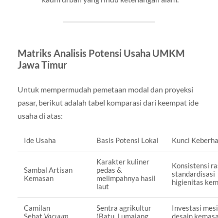
Matriks Analisis Potensi Usaha UMKM
Jawa Timur
Untuk mempermudah pemetaan modal dan proyeksi
pasar, berikut adalah tabel komparasi dari keempat ide
usaha di atas:
Ide Usaha
Basis Potensi Lokal
Kunci Keberha
Karakter kuliner
Konsistensi r
Sambal Artisan
pedas &
standardisasi
Kemasan
melimpahnya hasil
higienitas ke
laut
Camilan
Sentra agrikultur
Investasi mes
Sehat
Vacuum
(Batu, Lumajang,
desain kemas