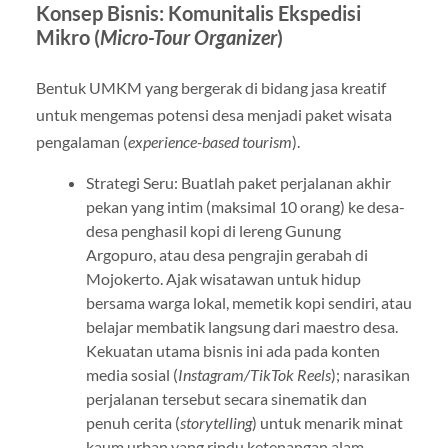
Konsep Bisnis: Komunitalis Ekspedisi
Mikro (
Micro-Tour Organizer
)
Bentuk UMKM yang bergerak di bidang jasa kreatif
untuk mengemas potensi desa menjadi paket wisata
pengalaman (
experience-based tourism
).
Strategi Seru: Buatlah paket perjalanan akhir
pekan yang intim (maksimal 10 orang) ke desa-
desa penghasil kopi di lereng Gunung
Argopuro, atau desa pengrajin gerabah di
Mojokerto. Ajak wisatawan untuk hidup
bersama warga lokal, memetik kopi sendiri, atau
belajar membatik langsung dari maestro desa.
Kekuatan utama bisnis ini ada pada konten
media sosial (
Instagram/TikTok Reels
); narasikan
perjalanan tersebut secara sinematik dan
penuh cerita (
storytelling
) untuk menarik minat
kaum urban yang rindu ketenangan alam.