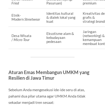
Fried
Pasuruan)
premium
Identitas kultural
Kreativitas de
Etnik-
& dialek lokal yang
grafis &
Modern
Streetwear
kuat
strategi
brand
Jaringan
Eksotisme alam &
Desa Wisata
(
networking
) &
kebudayaan
/
Micro-Tour
kemampuan
pedesaan
membuat kon
Aturan Emas Membangun UMKM yang
Resilien di Jawa Timur
Sebelum Anda mengesekusi ide-ide seru di atas,
pahami dua pilar utama agar UMKM Anda tidak
sekadar menjadi tren sesaat: