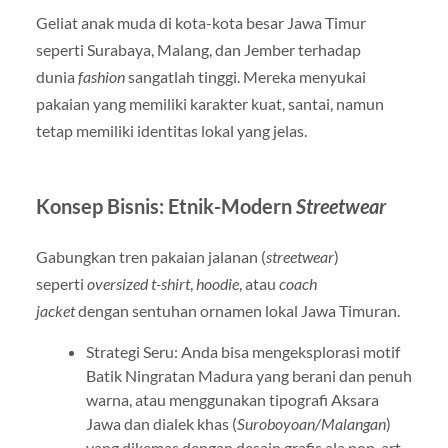
Geliat anak muda di kota-kota besar Jawa Timur
seperti Surabaya, Malang, dan Jember terhadap
dunia
fashion
sangatlah tinggi. Mereka menyukai
pakaian yang memiliki karakter kuat, santai, namun
tetap memiliki identitas lokal yang jelas.
Konsep Bisnis: Etnik-Modern
Streetwear
Gabungkan tren pakaian jalanan (
streetwear
)
seperti
oversized t-shirt
,
hoodie
, atau
coach
jacket
dengan sentuhan ornamen lokal Jawa Timuran.
Strategi Seru: Anda bisa mengeksplorasi motif
Batik Ningratan Madura yang berani dan penuh
warna, atau menggunakan tipografi Aksara
Jawa dan dialek khas (
Suroboyoan/Malangan
)
yang dikemas dengan desain grafis ala pop-art