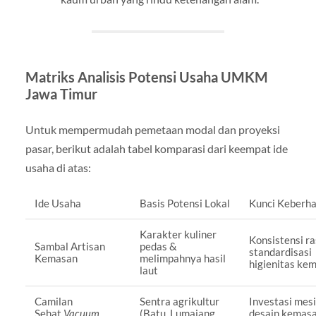
Matriks Analisis Potensi Usaha UMKM
Jawa Timur
Untuk mempermudah pemetaan modal dan proyeksi
pasar, berikut adalah tabel komparasi dari keempat ide
usaha di atas:
Ide Usaha
Basis Potensi Lokal
Kunci Keberha
Karakter kuliner
Konsistensi r
Sambal Artisan
pedas &
standardisasi
Kemasan
melimpahnya hasil
higienitas ke
laut
Camilan
Sentra agrikultur
Investasi mes
Sehat
Vacuum
(Batu, Lumajang,
desain kemas