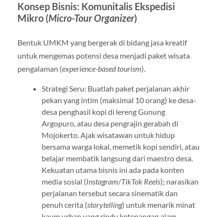
Konsep Bisnis: Komunitalis Ekspedisi
Mikro (
Micro-Tour Organizer
)
Bentuk UMKM yang bergerak di bidang jasa kreatif
untuk mengemas potensi desa menjadi paket wisata
pengalaman (
experience-based tourism
).
Strategi Seru: Buatlah paket perjalanan akhir
pekan yang intim (maksimal 10 orang) ke desa-
desa penghasil kopi di lereng Gunung
Argopuro, atau desa pengrajin gerabah di
Mojokerto. Ajak wisatawan untuk hidup
bersama warga lokal, memetik kopi sendiri, atau
belajar membatik langsung dari maestro desa.
Kekuatan utama bisnis ini ada pada konten
media sosial (
Instagram/TikTok Reels
); narasikan
perjalanan tersebut secara sinematik dan
penuh cerita (
storytelling
) untuk menarik minat
kaum urban yang rindu ketenangan alam.